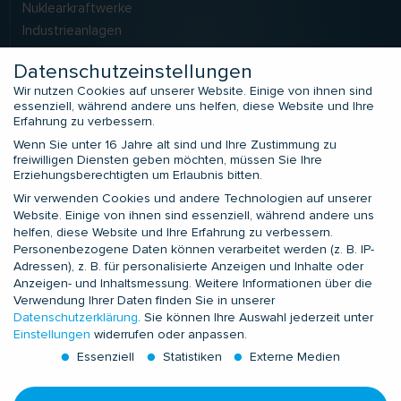
Nuklearkraftwerke
Industrieanlagen
LNG
Datenschutzeinstellungen
Solarkraftwerke
Wir nutzen Cookies auf unserer Website. Einige von ihnen sind
essenziell, während andere uns helfen, diese Website und Ihre
Erfahrung zu verbessern.
SERVICES
Wenn Sie unter 16 Jahre alt sind und Ihre Zustimmung zu
Application Engineering
freiwilligen Diensten geben möchten, müssen Sie Ihre
Erziehungsberechtigten um Erlaubnis bitten.
Field Service
Wir verwenden Cookies und andere Technologien auf unserer
Zusatzleistungen
Website. Einige von ihnen sind essenziell, während andere uns
Prüfdienstleistungen
helfen, diese Website und Ihre Erfahrung zu verbessern.
Prüflabor LIMALAB
Personenbezogene Daten können verarbeitet werden (z. B. IP-
Adressen), z. B. für personalisierte Anzeigen und Inhalte oder
Anzeigen- und Inhaltsmessung.
Weitere Informationen über die
KONTAKTE
Verwendung Ihrer Daten finden Sie in unserer
Datenschutzerklärung
.
Sie können Ihre Auswahl jederzeit unter
Europa und Nordafrika
Einstellungen
widerrufen oder anpassen.
Subsahara-Afrika
Essenziell
Statistiken
Externe Medien
GUS