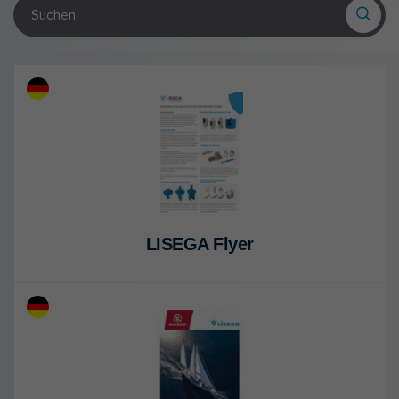
LI­SE­GA Flyer