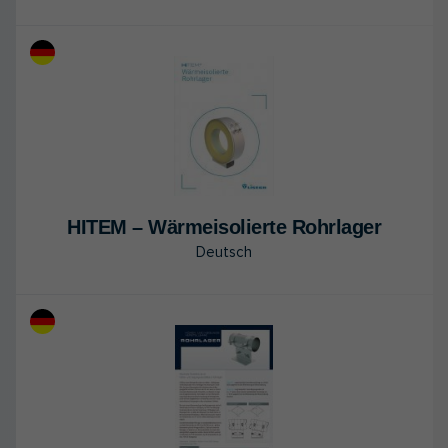
HITEM – Wär­me­iso­lier­te Rohr­la­ger
Deutsch