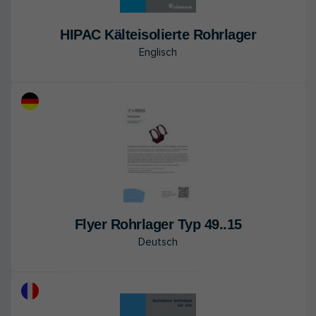
HIPAC Kält­ei­so­lier­te Rohr­la­ger
Englisch
Flyer Rohr­la­ger Typ 49..15
Deutsch