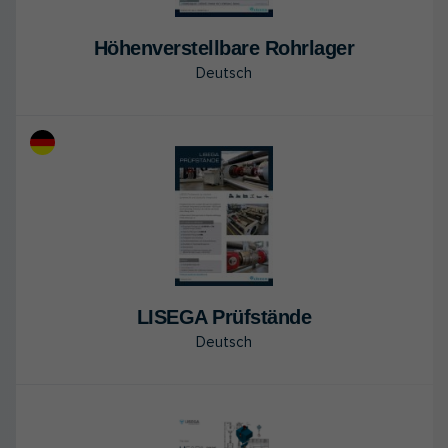
Hö­hen­ver­stell­ba­re Rohr­la­ger
Deutsch
LI­SE­GA Prüf­stän­de
Deutsch