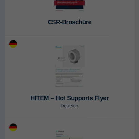
CSR-Bro­schü­re
HITEM – Hot Sup­ports Flyer
Deutsch