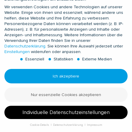
zur Dokumentation von Fahrzeugdaten,
Wir verwenden Cookies und andere Technologien auf unserer
zur Vandalismusprävention,
Website. Einige von ihnen sind essenziell, während andere uns
zur Abdeckung betrieblicher Sicherheitsanforderungen
helfen, diese Website und Ihre Erfahrung zu verbessern.
zu Exportzertifikaten (EU-Leitlinie zum AEO C/S und
Personenbezogene Daten können verarbeitet werden (z. B. IP-
LuftSiG zum Bekannten Versender)
Adressen), z. B. für personalisierte Anzeigen und Inhalte oder
Anzeigen- und Inhaltsmessung.
Weitere Informationen über die
Wir behalten uns vor, diese Daten nachträglich zu prüfen,
Verwendung Ihrer Daten finden Sie in unserer
wenn uns konkrete Anhaltspunkte für eine rechtswidrige
Datenschutzerklärung
.
Sie können Ihre Auswahl jederzeit unter
Einstellungen
widerrufen oder anpassen.
Nutzung bekannt werden. Die Daten werden umgehend
gelöscht, wenn sie zur Zweckerreichung nicht mehr
Essenziell
Statistiken
Externe Medien
erforderlich sind, im Regelfall jedoch nach 31 Tagen. Im Falle
einer notwendigen Weitergabe der Daten an Dritte werden
Ich akzeptiere
die Daten so lange aufbewahrt bis der Fall geklärt und/oder
daraus resultierende Aufbewahrungsfristen abgelaufen sind.
Nur essenzielle Cookies akzeptieren
Weitergabe
Ihre personenbezogenen Daten werden teilweise durch
Individuelle Datenschutzeinstellungen
externe Dienstleister (Werkschutz) eingesehen. Zum Teil
können externe IT-Dienstleister (im Rahmen einer
Cookie-Details
Datenschutzerklärung
Impressum
Datenschutzeinstellungen
Auftragsdatenverarbeitung gemäß Artikel 28 DSGVO) auf