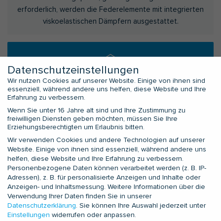
erforderlich, werden die Federelemente mit integrierten
viskoelastischen Dämpfern ausgestattet.
Datenschutzeinstellungen
Wir nutzen Cookies auf unserer Website. Einige von ihnen sind
essenziell, während andere uns helfen, diese Website und Ihre
Erfahrung zu verbessern.
Wenn Sie unter 16 Jahre alt sind und Ihre Zustimmung zu
freiwilligen Diensten geben möchten, müssen Sie Ihre
Erziehungsberechtigten um Erlaubnis bitten.
LISEGA Rohrhalterungen
Wir verwenden Cookies und andere Technologien auf unserer
Website. Einige von ihnen sind essenziell, während andere uns
Ein vollständiges Produktprogramm aus mehreren
helfen, diese Website und Ihre Erfahrung zu verbessern.
Personenbezogene Daten können verarbeitet werden (z. B. IP-
zehntausend Bauteilen deckt alle Halterungssituationen,
Adressen), z. B. für personalisierte Anzeigen und Inhalte oder
Betriebslasten, Temperaturen und Wegbereiche ab, die
Anzeigen- und Inhaltsmessung.
Weitere Informationen über die
für Rohrleitungssysteme im industriellen Anlagenbau
Verwendung Ihrer Daten finden Sie in unserer
üblich sind. Das LISEGA-Baukastensystem bildet dafür die
Datenschutzerklärung
.
Sie können Ihre Auswahl jederzeit unter
Einstellungen
widerrufen oder anpassen.
entsprechende Grundlage. Sämtliche Bauteile sind