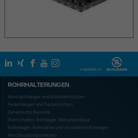
ROHRHALTERUNGEN
Konstanthänger und Konstantstützen
Federhänger und Federstützen
Dynamische Bauteile
Rohrschellen, Rohrlager, Rohranschlüsse
Rollenlager, Rohrsättel und vorisolierte Rohrlager
Anschlusskomponenten