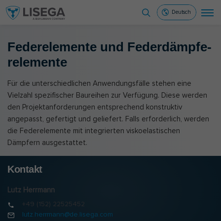
Deutsch
Fe­der­ele­men­te und Fe­der­dämp­fe­
r­ele­men­te
Für die unterschiedlichen Anwendungsfälle stehen eine
Vielzahl spezifischer Baureihen zur Verfügung. Diese werden
den Projektanforderungen entsprechend konstruktiv
angepasst, gefertigt und geliefert. Falls erforderlich, werden
die Federelemente mit integrierten viskoelastischen
Dämpfern ausgestattet.
Kontakt
Lutz Herrmann
+49 (152) 22525452
lutz.herrmann@de.lisega.com