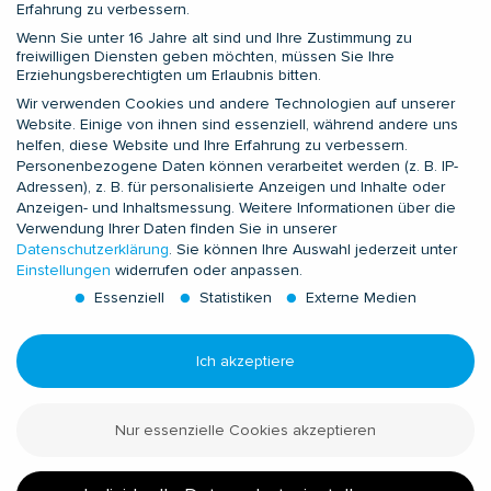
Erfahrung zu verbessern.
SERVICES
Wenn Sie unter 16 Jahre alt sind und Ihre Zustimmung zu
Application Engineering
freiwilligen Diensten geben möchten, müssen Sie Ihre
Erziehungsberechtigten um Erlaubnis bitten.
Field Service
Wir verwenden Cookies und andere Technologien auf unserer
Zusatzleistungen
Website. Einige von ihnen sind essenziell, während andere uns
Prüfdienstleistungen
helfen, diese Website und Ihre Erfahrung zu verbessern.
Prüflabor LIMALAB
Personenbezogene Daten können verarbeitet werden (z. B. IP-
Adressen), z. B. für personalisierte Anzeigen und Inhalte oder
Anzeigen- und Inhaltsmessung.
Weitere Informationen über die
KONTAKTE
Verwendung Ihrer Daten finden Sie in unserer
Datenschutzerklärung
.
Sie können Ihre Auswahl jederzeit unter
Europa und Nordafrika
Einstellungen
widerrufen oder anpassen.
Subsahara-Afrika
Essenziell
Statistiken
Externe Medien
GUS
Asien-Pazifik
Ich akzeptiere
Indien und Golfstaaten
Nordamerika
Nur essenzielle Cookies akzeptieren
Süd- und Zentralamerika
Vertriebs- und Service-Management