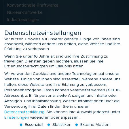
Konventionelle Kraftwerke
Nuklearkraftwerke
Industrieanlagen
LNG
Datenschutzeinstellungen
Solarkraftwerke
Wir nutzen Cookies auf unserer Website. Einige von ihnen sind
essenziell, während andere uns helfen, diese Website und Ihre
Erfahrung zu verbessern.
SERVICES
Wenn Sie unter 16 Jahre alt sind und Ihre Zustimmung zu
Application Engineering
freiwilligen Diensten geben möchten, müssen Sie Ihre
Erziehungsberechtigten um Erlaubnis bitten.
Field Service
Wir verwenden Cookies und andere Technologien auf unserer
Zusatzleistungen
Website. Einige von ihnen sind essenziell, während andere uns
Prüfdienstleistungen
helfen, diese Website und Ihre Erfahrung zu verbessern.
Prüflabor LIMALAB
Personenbezogene Daten können verarbeitet werden (z. B. IP-
Adressen), z. B. für personalisierte Anzeigen und Inhalte oder
Anzeigen- und Inhaltsmessung.
Weitere Informationen über die
KONTAKTE
Verwendung Ihrer Daten finden Sie in unserer
Datenschutzerklärung
.
Sie können Ihre Auswahl jederzeit unter
Europa und Nordafrika
Einstellungen
widerrufen oder anpassen.
Subsahara-Afrika
Essenziell
Statistiken
Externe Medien