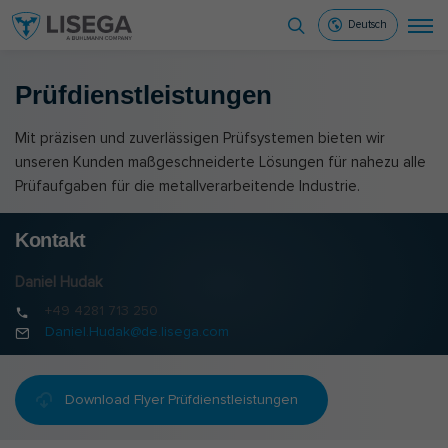
Deutsch
Prüf­dienst­leis­tun­gen
Mit präzisen und zuverlässigen Prüfsystemen bieten wir
unseren Kunden maßgeschneiderte Lösungen für nahezu alle
Prüfaufgaben für die metallverarbeitende Industrie.
Kontakt
Daniel Hudak
+49 4281 713 250
Daniel.Hudak@de.lisega.com
Download Flyer Prüfdienstleistungen