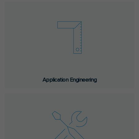
Ap­p­li­ca­ti­on En­gi­nee­ring