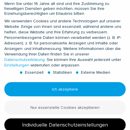
Wenn Sie unter 16 Jahre alt sind und Ihre Zustimmung zu
Application Engineering
freiwilligen Diensten geben möchten, müssen Sie Ihre
Erziehungsberechtigten um Erlaubnis bitten.
Field Service
Wir verwenden Cookies und andere Technologien auf unserer
Zusatzleistungen
Website. Einige von ihnen sind essenziell, während andere uns
Prüfdienstleistungen
helfen, diese Website und Ihre Erfahrung zu verbessern.
Prüflabor LIMALAB
Personenbezogene Daten können verarbeitet werden (z. B. IP-
Adressen), z. B. für personalisierte Anzeigen und Inhalte oder
Anzeigen- und Inhaltsmessung.
Weitere Informationen über die
KONTAKTE
Verwendung Ihrer Daten finden Sie in unserer
Datenschutzerklärung
.
Sie können Ihre Auswahl jederzeit unter
Europa und Nordafrika
Einstellungen
widerrufen oder anpassen.
Subsahara-Afrika
Essenziell
Statistiken
Externe Medien
GUS
Asien-Pazifik
Ich akzeptiere
Indien und Golfstaaten
Nordamerika
Nur essenzielle Cookies akzeptieren
Süd- und Zentralamerika
Vertriebs- und Service-Management
Individuelle Datenschutzeinstellungen
© LISEGA SE 2026