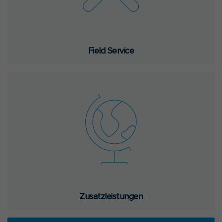
Field Ser­vice
Zu­satz­leis­tun­gen