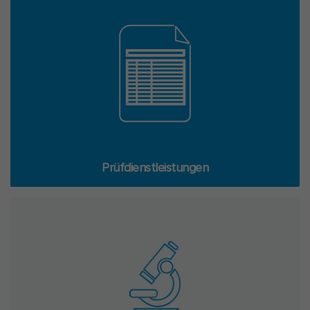
Prüf­dienst­leis­tun­gen