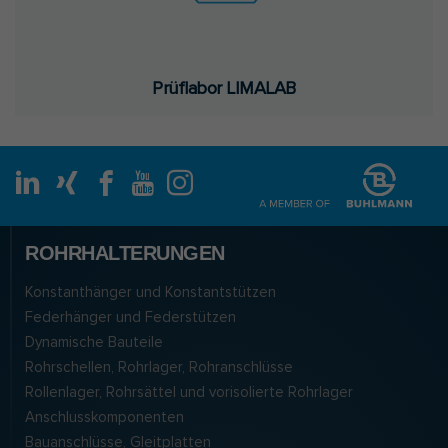
Prüf­la­bor LI­MA­L­AB
ROHRHALTERUNGEN
Konstanthänger und Konstantstützen
Federhänger und Federstützen
Dynamische Bauteile
Rohrschellen, Rohrlager, Rohranschlüsse
Rollenlager, Rohrsättel und vorisolierte Rohrlager
Anschlusskomponenten
Bauanschlüsse, Gleitplatten