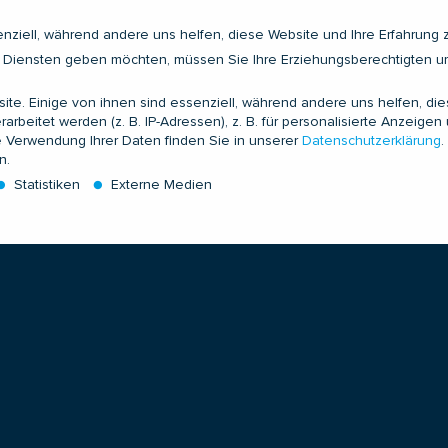
nziell, während andere uns helfen, diese Website und Ihre Erfahrung 
gen Diensten geben möchten, müssen Sie Ihre Erziehungsberechtigten u
e. Einige von ihnen sind essenziell, während andere uns helfen, di
UNGSTECHNIK
INDUSTRIEN
SER
itet werden (z. B. IP-Adressen), z. B. für personalisierte Anzeigen 
e Verwendung Ihrer Daten finden Sie in unserer
Datenschutzerklärung
.
n.
d
Konventionelle Kraftwerke
Applica
Statistiken
Externe Medien
ente
Nuklearkraftwerke
Field S
mpfer
Industrieanlagen
Zusatzl
LNG
Prüfdie
Solarkraftwerke
Prüflab
en Diensten geben möchten, müssen Sie Ihre Erziehungsberechtigten um
e. Einige von ihnen sind essenziell, während andere uns helfen, die
onalisierte Anzeigen und Inhalte oder Anzeigen- und Inhaltsmessung.
W
 können Ihre Einwilligung zu ganzen Kategorien geben oder sich weit
s akzeptieren