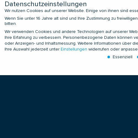
Datenschutzeinstellungen
Wir nutzen Cookies auf unserer Website. Einige von ihnen sind esse
Wenn Sie unter 16 Jahre alt sind und Ihre Zustimmung zu freiwilli
bitten.
Wir verwenden Cookies und andere Technologien auf unserer Websit
ROHRHALTERUNGEN
SCHWING
Ihre Erfahrung zu verbessern.
Personenbezogene Daten können verarbe
oder Anzeigen- und Inhaltsmessung.
Weitere Informationen über di
Ihre Auswahl jederzeit unter
Einstellungen
widerrufen oder anpasse
Konstanthänger und
Federelemente un
Essenziell
Konstantstützen
Federdämpferelem
Federhänger und
Viskoelastische Dä
Datenschutzeinstellungen
Federstützen
Schwingungstilger
Dynamische Bauteile
Referenzen
Wenn Sie unter 16 Jahre alt sind und Ihre Zustimmung zu freiwillig
Rohrschellen, Rohrlager,
Wir verwenden Cookies und andere Technologien auf unserer Websit
Rohranschlüsse
Daten können verarbeitet werden (z. B. IP-Adressen), z. B. für pers
Rollenlager, Rohrsättel und
unserer
Datenschutzerklärung
.
vorisolierte Rohrlager
Hier finden Sie eine Übersicht über alle verwendeten Cookies. Sie
auswählen.
Anschlusskomponenten
Bauanschlüsse,
Alle akzeptieren
Speichern
Nur essenzielle Cookie
Gleitplatten