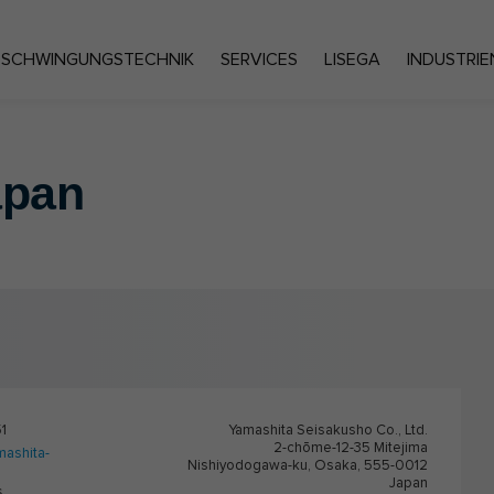
SCHWINGUNGSTECHNIK
SERVICES
LISEGA
INDUSTRIE
pan
1
Yamashita Seisakusho Co., Ltd.
2-chōme-12-35 Mitejima
ashita-
Nishiyodogawa-ku, Osaka, 555-0012
Japan