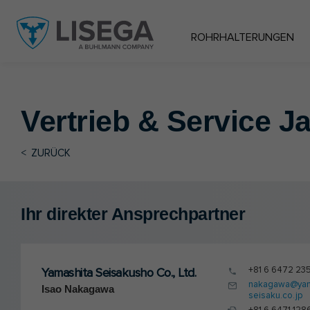
ROHRHALTERUNGEN
Vertrieb & Service
Ja
<
ZURÜCK
Ihr direkter Ansprechpartner
+81 6 6472 235
Yamashita Seisakusho Co., Ltd.
nakagawa@yam
Isao Nakagawa
seisaku.co.jp