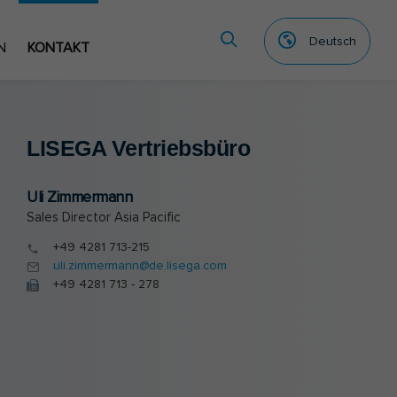
Deutsch
N
KONTAKT
LI­SE­GA Ver­triebs­bü­ro
Uli Zimmermann
Sales Director Asia Pacific
+49 4281 713-215
uli.zimmermann@de.lisega.com
+49 4281 713 - 278