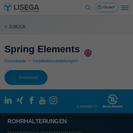
Deutsch
<
ZURÜCK
Spring Elements
Downloads
>
Installationsanleitungen
Download
ROHRHALTERUNGEN
Konstanthänger und Konstantstützen