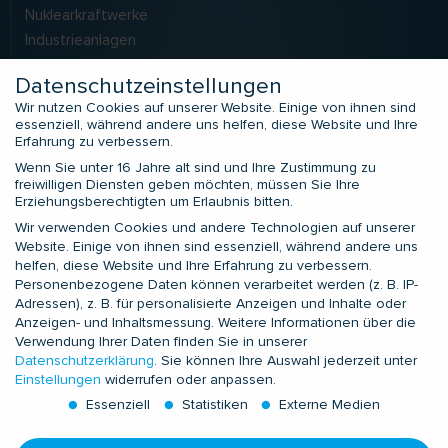
Nuklearkraftwerke
Industrieanlagen
LNG
Datenschutzeinstellungen
Solarkraftwerke
Wir nutzen Cookies auf unserer Website. Einige von ihnen sind
essenziell, während andere uns helfen, diese Website und Ihre
Erfahrung zu verbessern.
SERVICES
Wenn Sie unter 16 Jahre alt sind und Ihre Zustimmung zu
Application Engineering
freiwilligen Diensten geben möchten, müssen Sie Ihre
Erziehungsberechtigten um Erlaubnis bitten.
Field Service
Wir verwenden Cookies und andere Technologien auf unserer
Zusatzleistungen
Website. Einige von ihnen sind essenziell, während andere uns
Prüfdienstleistungen
helfen, diese Website und Ihre Erfahrung zu verbessern.
Prüflabor LIMALAB
Personenbezogene Daten können verarbeitet werden (z. B. IP-
Adressen), z. B. für personalisierte Anzeigen und Inhalte oder
Anzeigen- und Inhaltsmessung.
Weitere Informationen über die
KONTAKTE
Verwendung Ihrer Daten finden Sie in unserer
Datenschutzerklärung
.
Sie können Ihre Auswahl jederzeit unter
Europa und Nordafrika
Einstellungen
widerrufen oder anpassen.
Subsahara-Afrika
Essenziell
Statistiken
Externe Medien
GUS