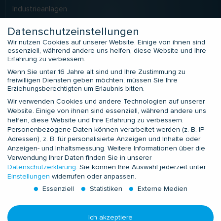
Industrieanlagen
LNG
Datenschutzeinstellungen
Solarkraftwerke
Wir nutzen Cookies auf unserer Website. Einige von ihnen sind
essenziell, während andere uns helfen, diese Website und Ihre
Erfahrung zu verbessern.
SERVICES
Wenn Sie unter 16 Jahre alt sind und Ihre Zustimmung zu
Application Engineering
freiwilligen Diensten geben möchten, müssen Sie Ihre
Erziehungsberechtigten um Erlaubnis bitten.
Field Service
Wir verwenden Cookies und andere Technologien auf unserer
Zusatzleistungen
Website. Einige von ihnen sind essenziell, während andere uns
Prüfdienstleistungen
helfen, diese Website und Ihre Erfahrung zu verbessern.
Prüflabor LIMALAB
Personenbezogene Daten können verarbeitet werden (z. B. IP-
Adressen), z. B. für personalisierte Anzeigen und Inhalte oder
Anzeigen- und Inhaltsmessung.
Weitere Informationen über die
KONTAKTE
Verwendung Ihrer Daten finden Sie in unserer
Datenschutzerklärung
.
Sie können Ihre Auswahl jederzeit unter
Europa und Nordafrika
Einstellungen
widerrufen oder anpassen.
Subsahara-Afrika
Essenziell
Statistiken
Externe Medien
GUS
Asien-Pazifik
Ich akzeptiere