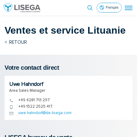
Français
Ventes et service
Lituanie
<
RETOUR
Votre contact direct
Uwe Hahndorf
Area Sales Manager
+49 4281 713 297
+49 1522 2525 417
uwe.hahndorf@de.lisega.com