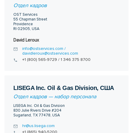
Отдел кадров
OST Services
55 Chapman Street
Providence
RI 02905, USA
David Leroux
info@ostservices.com /
davidleroux@ostservices.com
+1 (800) 565-9729 / 1 346 375 8700
LISEGA Inc. Oil & Gas Division, США
Отдел кадров — набор персонала
LISEGA Inc. Oil & Gas Division
830 Julie Rivers Drive #204
Sugarland, TX 77478, USA
hr@us.lisega.com
+1 (865) 940-5200