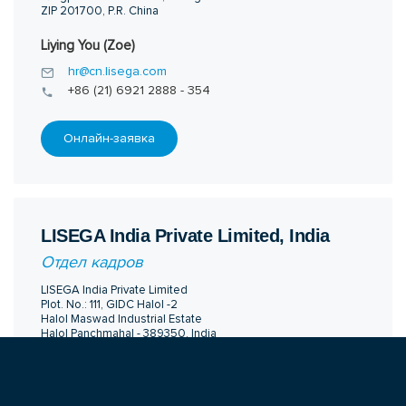
ZIP 201700, P.R. China
Liying You (Zoe)
hr@cn.lisega.com
+86 (21) 6921 2888 - 354
Онлайн-заявка
LISEGA India Private Limited, India
Отдел кадров
LISEGA India Private Limited
Plot. No.: 111, GIDC Halol -2
Halol Maswad Industrial Estate
Halol Panchmahal - 389350, India
Mudassir Ansari
hr@in.lisega.com