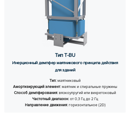
Тип T-BU
Инер­ци­он­ный демп­фер ма­ят­ни­ко­во­го прин­ци­па дей­ствия
для зда­ний
Тип:
маятниковый
Амортизирующий элемент:
маятник и спиральные пружины
Способ демпфирования:
вязкоупругий или вихретоковый
Частотный диапазон:
от 0,3 Гц до 2 Гц
Направление движения:
горизонтальное (2D)