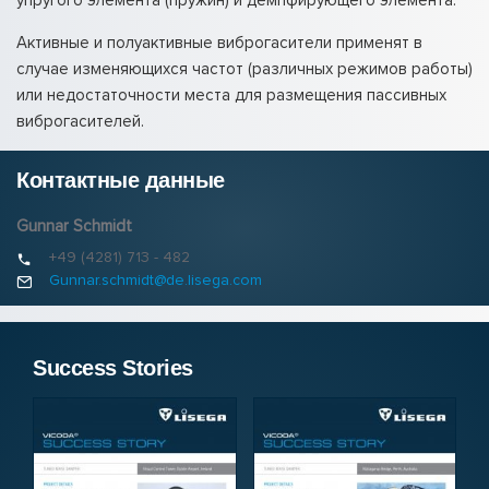
упругого элемента (пружин) и демпфирующего элемента.
Активные и полуактивные виброгасители применят в
случае изменяющихся частот (различных режимов работы)
или недостаточности места для размещения пассивных
виброгасителей.
Контактные данные
Gunnar Schmidt
+49 (4281) 713 - 482
Gunnar.schmidt@de.lisega.com
Success Stories