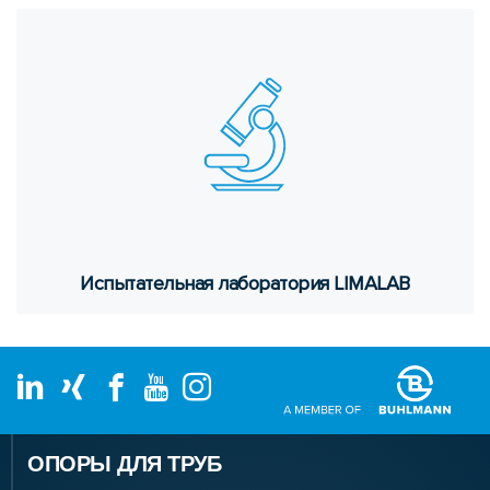
Ис­пы­та­тель­ная ла­бо­ра­то­рия LIMALAB
ОПОРЫ ДЛЯ ТРУБ