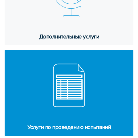
До­пол­ни­тель­ные услу­ги
Услу­ги по про­ве­де­нию ис­пы­та­ний