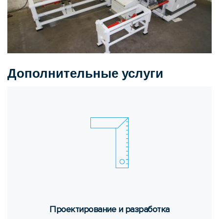
Дополнительные услуги
Про­ек­ти­ро­ва­ние и раз­ра­бот­ка