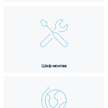
Шеф-мон­таж