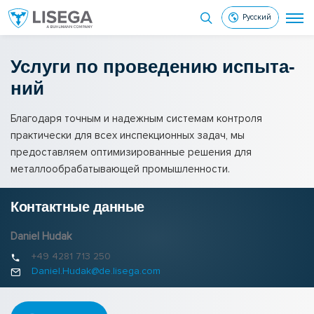
Русский
Услу­ги по про­ве­де­нию ис­пы­та­
ний
Благодаря точным и надежным системам контроля
практически для всех инспекционных задач, мы
предоставляем оптимизированные решения для
металлообрабатывающей промышленности.
Контактные данные
Daniel Hudak
+49 4281 713 250
Daniel.Hudak@de.lisega.com