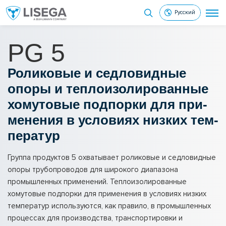
Русский
PG 5
Ро­ли­ко­вые и сед­ло­вид­ные
опоры и теп­ло­изо­ли­ро­ван­ные
хо­му­то­вые под­пор­ки для при­
ме­не­ния в усло­ви­ях низ­ких тем­
пе­ра­тур
Группа продуктов 5 охватывает роликовые и седловидные
опоры трубопроводов для широкого диапазона
промышленных применений. Теплоизолированные
хомутовые подпорки для применения в условиях низких
температур используются, как правило, в промышленных
процессах для производства, транспортировки и