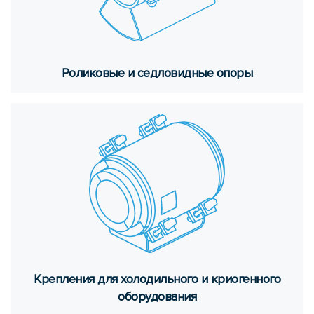
Ро­ли­ко­вые и сед­ло­вид­ные опоры
Креп­ле­ния для хо­ло­диль­но­го и крио­ген­но­го
обо­ру­до­ва­ния