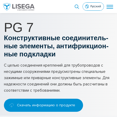
Русский
PG 7
Кон­струк­тив­ные со­еди­ни­тель­
ные эле­мен­ты, ан­ти­фрик­ци­он­
ные под­клад­ки
С целью соединения креплений для трубопроводов с
несущими сооружениями предусмотрены специальные
зажимные или приварные конструктивные элементы. Для
надежности соединений они должны быть рассчитаны в
соответствии с требованиями.
Скачать информацию о продукте