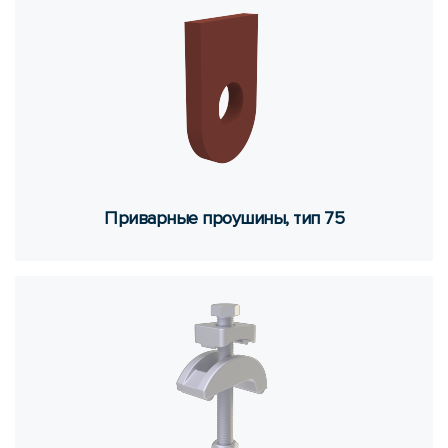
При­вар­ные про­у­ши­ны, тип 75