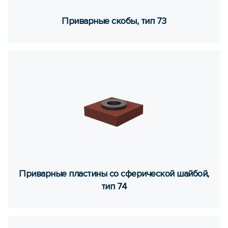
При­вар­ные скобы, тип 73
При­вар­ные пла­сти­ны со сфе­ри­че­ской шай­бой,
тип 74