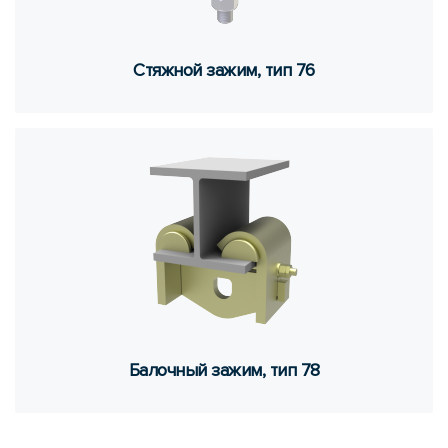
Стяж­ной зажим, тип 76
Ба­лоч­ный зажим, тип 78