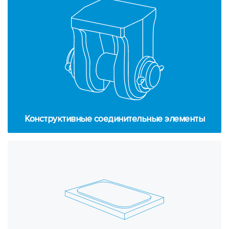
Кон­струк­тив­ные со­еди­ни­тель­ные эле­мен­ты