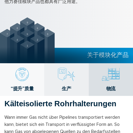
他力赛佳模块产品也都具有广泛用途。
9
8
6
7
5
3
4
2
1
关于模块化产品
“提升”质量
生产
物流
Kälteisolierte Rohrhalterungen
Wann immer Gas nicht über Pipelines transportiert werden
kann, bietet sich ein Transport in verflüssigter Form an. So
kann Gas von abgelegenen Quellen zu den Bedarfsstellen