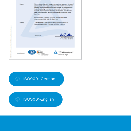
ISO9001-German
ISO9001-English